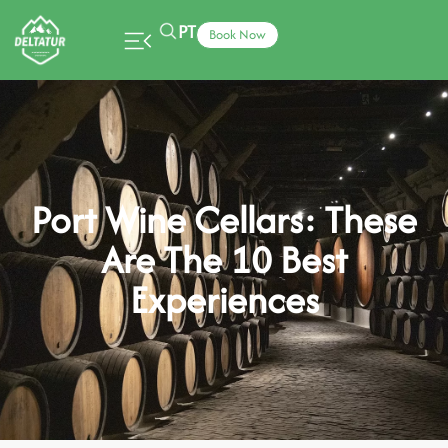
PT
Book Now
Port Wine Cellars: These
Are The 10 Best
Experiences