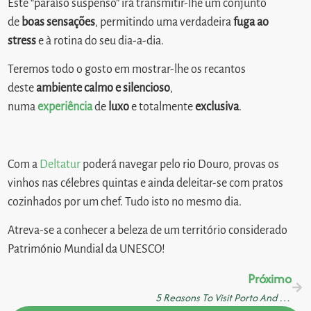
Este “paraíso suspenso” irá transmitir-lhe um conjunto
de
boas sensações
, permitindo uma verdadeira
fuga ao
stress
e à rotina do seu dia-a-dia.
Teremos todo o gosto em mostrar-lhe os recantos
deste
ambiente calmo e silencioso
,
numa
experiência
de
luxo
e totalmente
exclusiva
.
Com a
Deltatur
poderá navegar pelo rio Douro, provas os
vinhos nas célebres quintas e ainda deleitar-se com pratos
cozinhados por um chef. Tudo isto no mesmo dia.
Atreva-se a conhecer a beleza de um território considerado
Património Mundial da UNESCO!
Próximo
5 Reasons To Visit Porto And The Douro Wine Region On The Same Trip