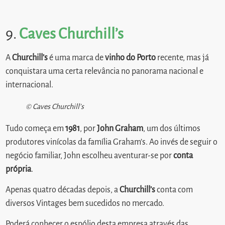
9.
Caves Churchill’s
A
Churchill’s
é uma marca de
vinho do Porto
recente, mas já
conquistara uma certa relevância no panorama nacional e
internacional.
© Caves Churchill’s
Tudo começa em
1981
, por
John
Graham
, um dos últimos
produtores vinícolas da família Graham’s. Ao invés de seguir o
negócio familiar, John escolheu aventurar-se por
conta
própria
.
Apenas quatro décadas depois, a
Churchill’s
conta com
diversos Vintages bem sucedidos no mercado.
Poderá conhecer o espólio desta empresa através das