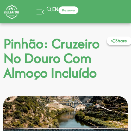
EN
Reserve
Pinhão: Cruzeiro
Share
No Douro Com
Almoço Incluído